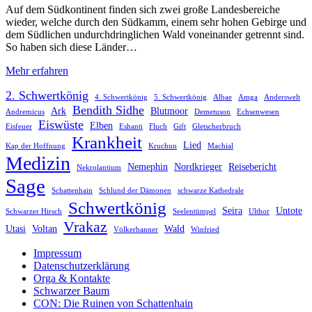
Auf dem Südkontinent finden sich zwei große Landesbereiche
wieder, welche durch den Südkamm, einem sehr hohen Gebirge und
dem Südlichen undurchdringlichen Wald voneinander getrennt sind.
So haben sich diese Länder…
Mehr erfahren
2. Schwertkönig
4. Schwertkönig
5. Schwertkönig
Albae
Amga
Anderswelt
Bendith Sidhe
Ark
Blutmoor
Andremicus
Demetuson
Echsenwesen
Eiswüste
Elben
Eisfeuer
Eshanti
Fluch
Gift
Gletscherbruch
Krankheit
Lied
Kap der Hoffnung
Kruchun
Machial
Medizin
Nemephin
Nordkrieger
Reisebericht
Nekrolantium
Sage
Schattenhain
Schlund der Dämonen
schwarze Kathedrale
Schwertkönig
Seira
Untote
Schwarzer Hirsch
Seelentümpel
Ulthor
Vrakaz
Utasi
Voltan
Wald
Völkerbanner
Winfried
Impressum
Datenschutzerklärung
Orga & Kontakte
Schwarzer Baum
CON: Die Ruinen von Schattenhain