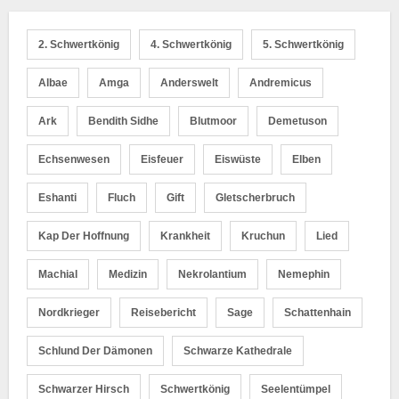
2. Schwertkönig
4. Schwertkönig
5. Schwertkönig
Albae
Amga
Anderswelt
Andremicus
Ark
Bendith Sidhe
Blutmoor
Demetuson
Echsenwesen
Eisfeuer
Eiswüste
Elben
Eshanti
Fluch
Gift
Gletscherbruch
Kap Der Hoffnung
Krankheit
Kruchun
Lied
Machial
Medizin
Nekrolantium
Nemephin
Nordkrieger
Reisebericht
Sage
Schattenhain
Schlund Der Dämonen
Schwarze Kathedrale
Schwarzer Hirsch
Schwertkönig
Seelentümpel