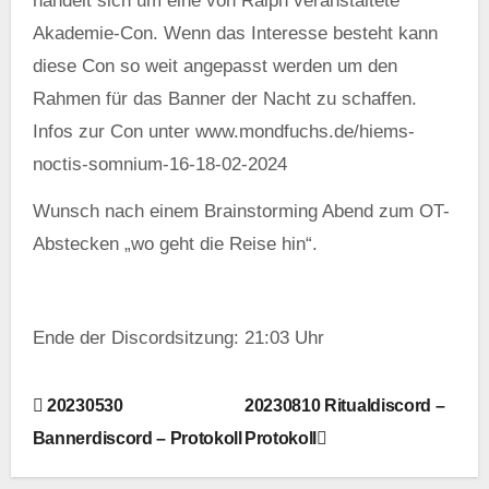
handelt sich um eine von Ralph veranstaltete
Akademie-Con. Wenn das Interesse besteht kann
diese Con so weit angepasst werden um den
Rahmen für das Banner der Nacht zu schaffen.
Infos zur Con unter www.mondfuchs.de/hiems-
noctis-somnium-16-18-02-2024
Wunsch nach einem Brainstorming Abend zum OT-
Abstecken „wo geht die Reise hin“.
Ende der Discordsitzung: 21:03 Uhr
B
20230530
20230810 Ritualdiscord –
Bannerdiscord – Protokoll
Protokoll
e