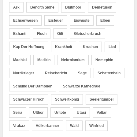
Ark
Bendith Sidhe
Blutmoor
Demetuson
Echsenwesen
Eisfeuer
Eiswüste
Elben
Eshanti
Fluch
Gift
Gletscherbruch
Kap Der Hoffnung
Krankheit
Kruchun
Lied
Machial
Medizin
Nekrolantium
Nemephin
Nordkrieger
Reisebericht
Sage
Schattenhain
Schlund Der Dämonen
Schwarze Kathedrale
Schwarzer Hirsch
Schwertkönig
Seelentümpel
Seira
Ulthor
Untote
Utasi
Voltan
Vrakaz
Völkerbanner
Wald
Winfried