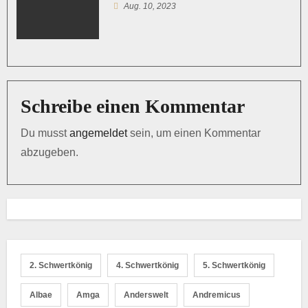
a
Aug. 10, 2023
t
i
o
Schreibe einen Kommentar
n
Du musst
angemeldet
sein, um einen Kommentar
abzugeben.
2. Schwertkönig
4. Schwertkönig
5. Schwertkönig
Albae
Amga
Anderswelt
Andremicus