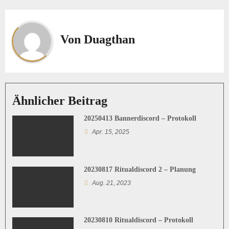
i
t
Von
Duagthan
r
a
g
Ähnlicher Beitrag
s
20250413 Bannerdiscord – Protokoll
n
Apr. 15, 2025
a
v
20230817 Ritualdiscord 2 – Planung
Aug. 21, 2023
i
g
20230810 Ritualdiscord – Protokoll