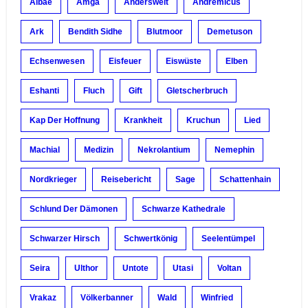
Albae
Amga
Anderswelt
Andremicus
Ark
Bendith Sidhe
Blutmoor
Demetuson
Echsenwesen
Eisfeuer
Eiswüste
Elben
Eshanti
Fluch
Gift
Gletscherbruch
Kap Der Hoffnung
Krankheit
Kruchun
Lied
Machial
Medizin
Nekrolantium
Nemephin
Nordkrieger
Reisebericht
Sage
Schattenhain
Schlund Der Dämonen
Schwarze Kathedrale
Schwarzer Hirsch
Schwertkönig
Seelentümpel
Seira
Ulthor
Untote
Utasi
Voltan
Vrakaz
Völkerbanner
Wald
Winfried