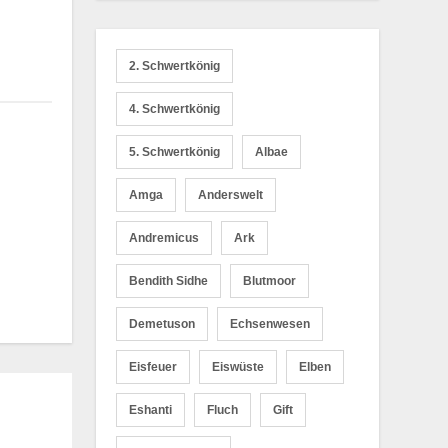
2. Schwertkönig
4. Schwertkönig
5. Schwertkönig
Albae
Amga
Anderswelt
Andremicus
Ark
Bendith Sidhe
Blutmoor
Demetuson
Echsenwesen
Eisfeuer
Eiswüste
Elben
Eshanti
Fluch
Gift