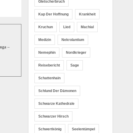
Gletscherbruch
Kap Der Hoffnung
Krankheit
Kruchun
Lied
Machial
Medizin
Nekrolantium
mga –
Nemephin
Nordkrieger
Reisebericht
Sage
Schattenhain
Schlund Der Dämonen
Schwarze Kathedrale
Schwarzer Hirsch
Schwertkönig
Seelentümpel