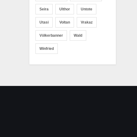
Seira
Ulthor
Untote
Utasi
Voltan
Vrakaz
Völkerbanner
Wald
Winfried