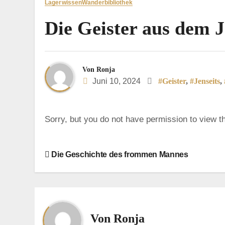
Lagerwissen
Wanderbibliothek
Die Geister aus dem 
Von
Ronja
Juni 10, 2024
#Geister
,
#Jenseits
,
Sorry, but you do not have permission to view th
B
Die Geschichte des frommen Mannes
e
i
t
Von
Ronja