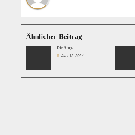
r
a
g
Ähnlicher Beitrag
s
Die Amga
n
Juni 12, 2024
a
v
i
g
a
t