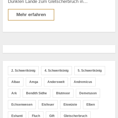
Dunklen Lande zum Gletscherbruch in…
Mehr erfahren
2. Schwertkönig
4. Schwertkönig
5. Schwertkönig
Albae
Amga
Anderswelt
Andremicus
Ark
Bendith Sidhe
Blutmoor
Demetuson
Echsenwesen
Eisfeuer
Eiswüste
Elben
Eshanti
Fluch
Gift
Gletscherbruch