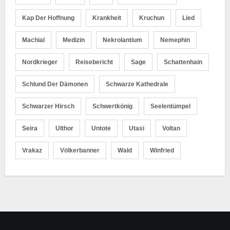
Kap Der Hoffnung
Krankheit
Kruchun
Lied
Machial
Medizin
Nekrolantium
Nemephin
Nordkrieger
Reisebericht
Sage
Schattenhain
Schlund Der Dämonen
Schwarze Kathedrale
Schwarzer Hirsch
Schwertkönig
Seelentümpel
Seira
Ulthor
Untote
Utasi
Voltan
Vrakaz
Völkerbanner
Wald
Winfried