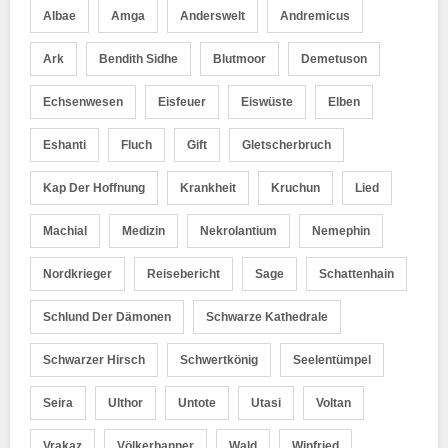
Albae
Amga
Anderswelt
Andremicus
Ark
Bendith Sidhe
Blutmoor
Demetuson
Echsenwesen
Eisfeuer
Eiswüste
Elben
Eshanti
Fluch
Gift
Gletscherbruch
Kap Der Hoffnung
Krankheit
Kruchun
Lied
Machial
Medizin
Nekrolantium
Nemephin
Nordkrieger
Reisebericht
Sage
Schattenhain
Schlund Der Dämonen
Schwarze Kathedrale
Schwarzer Hirsch
Schwertkönig
Seelentümpel
Seira
Ulthor
Untote
Utasi
Voltan
Vrakaz
Völkerbanner
Wald
Winfried