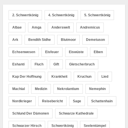
2. Schwertkönig
4. Schwertkönig
5. Schwertkönig
Albae
Amga
Anderswelt
Andremicus
Ark
Bendith Sidhe
Blutmoor
Demetuson
Echsenwesen
Eisfeuer
Eiswüste
Elben
Eshanti
Fluch
Gift
Gletscherbruch
Kap Der Hoffnung
Krankheit
Kruchun
Lied
Machial
Medizin
Nekrolantium
Nemephin
Nordkrieger
Reisebericht
Sage
Schattenhain
Schlund Der Dämonen
Schwarze Kathedrale
Schwarzer Hirsch
Schwertkönig
Seelentümpel