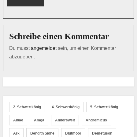
t
i
o
Schreibe einen Kommentar
n
Du musst
angemeldet
sein, um einen Kommentar
abzugeben.
2. Schwertkönig
4. Schwertkönig
5. Schwertkönig
Albae
Amga
Anderswelt
Andremicus
Ark
Bendith Sidhe
Blutmoor
Demetuson