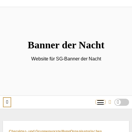
Zum
Inhalt
springen
Banner der Nacht
Website für SG-Banner der Nacht
Charakter- und Gruppenvorstelllung
Organisatorisches