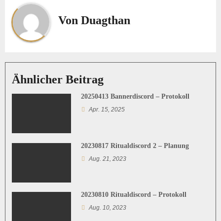
t
Von
Duagthan
r
a
g
Ähnlicher Beitrag
s
20250413 Bannerdiscord – Protokoll
n
Apr. 15, 2025
a
v
20230817 Ritualdiscord 2 – Planung
Aug. 21, 2023
i
g
20230810 Ritualdiscord – Protokoll
a
Aug. 10, 2023