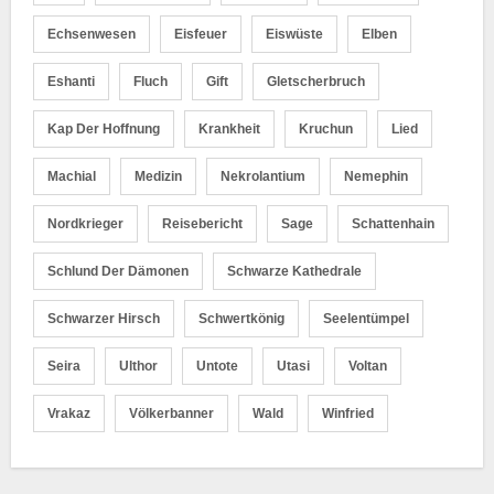
Echsenwesen
Eisfeuer
Eiswüste
Elben
Eshanti
Fluch
Gift
Gletscherbruch
Kap Der Hoffnung
Krankheit
Kruchun
Lied
Machial
Medizin
Nekrolantium
Nemephin
Nordkrieger
Reisebericht
Sage
Schattenhain
Schlund Der Dämonen
Schwarze Kathedrale
Schwarzer Hirsch
Schwertkönig
Seelentümpel
Seira
Ulthor
Untote
Utasi
Voltan
Vrakaz
Völkerbanner
Wald
Winfried