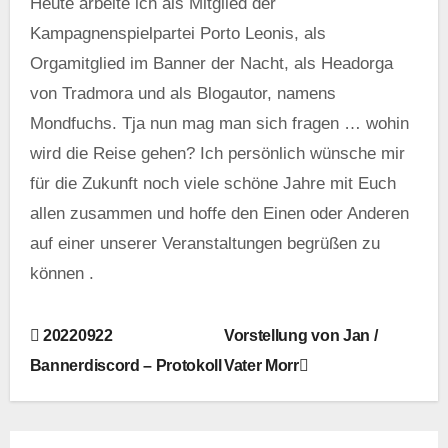
Heute arbeite ich als Mitglied der
Kampagnenspielpartei Porto Leonis, als
Orgamitglied im Banner der Nacht, als Headorga
von Tradmora und als Blogautor, namens
Mondfuchs. Tja nun mag man sich fragen … wohin
wird die Reise gehen? Ich persönlich wünsche mir
für die Zukunft noch viele schöne Jahre mit Euch
allen zusammen und hoffe den Einen oder Anderen
auf einer unserer Veranstaltungen begrüßen zu
können .
B
20220922
Vorstellung von Jan /
Bannerdiscord – Protokoll
Vater Morr
e
i