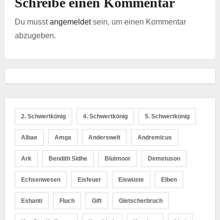
Schreibe einen Kommentar
n
Du musst
angemeldet
sein, um einen Kommentar
abzugeben.
2. Schwertkönig
4. Schwertkönig
5. Schwertkönig
Albae
Amga
Anderswelt
Andremicus
Ark
Bendith Sidhe
Blutmoor
Demetuson
Echsenwesen
Eisfeuer
Eiswüste
Elben
Eshanti
Fluch
Gift
Gletscherbruch