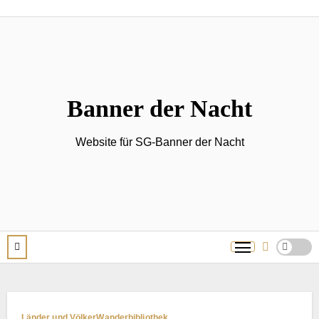
Zum
Inhalt
springen
Banner der Nacht
Website für SG-Banner der Nacht
Länder und Völker
Wanderbibliothek