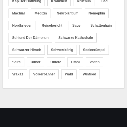
Kap Der Hoffnung
Krankheit
Kruchun
Lied
Machial
Medizin
Nekrolantium
Nemephin
Nordkrieger
Reisebericht
Sage
Schattenhain
Schlund Der Dämonen
Schwarze Kathedrale
Schwarzer Hirsch
Schwertkönig
Seelentümpel
Seira
Ulthor
Untote
Utasi
Voltan
Vrakaz
Völkerbanner
Wald
Winfried