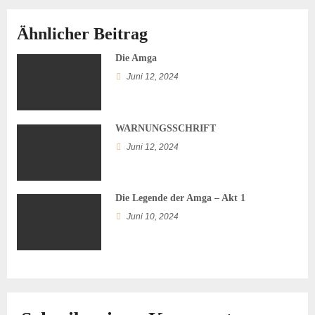
g
Ähnlicher Beitrag
s
Die Amga
n
Juni 12, 2024
a
v
WARNUNGSSCHRIFT
Juni 12, 2024
i
g
Die Legende der Amga – Akt 1
a
Juni 10, 2024
t
i
o