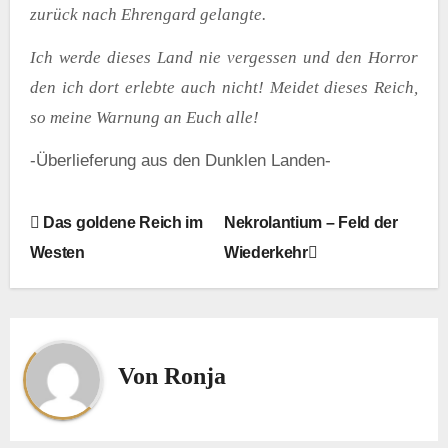
zurück nach Ehrengard gelangte.
Ich werde dieses Land nie vergessen und den Horror
den ich dort erlebte auch nicht! Meidet dieses Reich,
so meine Warnung an Euch alle!
-Überlieferung aus den Dunklen Landen-
B
Das goldene Reich im
Nekrolantium – Feld der
Westen
Wiederkehr
e
i
t
Von
Ronja
r
a