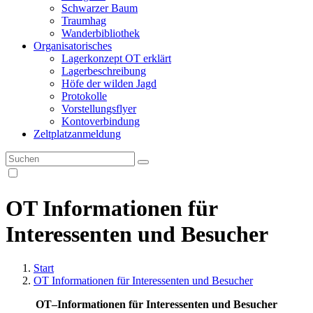
Schwarzer Baum
Traumhag
Wanderbibliothek
Organisatorisches
Lagerkonzept OT erklärt
Lagerbeschreibung
Höfe der wilden Jagd
Protokolle
Vorstellungsflyer
Kontoverbindung
Zeltplatzanmeldung
OT Informationen für
Interessenten und Besucher
Start
OT Informationen für Interessenten und Besucher
OT
–
Informationen für
I
nteressenten und
B
esucher