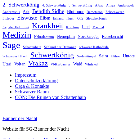
2. Schwertkönig
4. Schwertkönig
5. Schwertkönig
Albae
Amga
Anderswelt
Bendith Sidhe
Ark
Blutmoor
Andremicus
Demetuson
Echsenwesen
Eiswüste
Elben
Eisfeuer
Eshanti
Fluch
Gift
Gletscherbruch
Krankheit
Lied
Kap der Hoffnung
Kruchun
Machial
Medizin
Nemephin
Nordkrieger
Reisebericht
Nekrolantium
Sage
Schattenhain
Schlund der Dämonen
schwarze Kathedrale
Schwertkönig
Seira
Untote
Schwarzer Hirsch
Seelentümpel
Ulthor
Vrakaz
Utasi
Voltan
Wald
Völkerbanner
Winfried
Impressum
Datenschutzerklärung
Orga & Kontakte
Schwarzer Baum
CON: Die Ruinen von Schattenhain
Banner der Nacht
Website für SG-Banner der Nacht