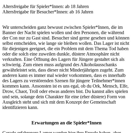
Altersfreigabe für Spieler*Innen: ab 18 Jahren
Altersfreigabe für Besucher*Innen: ab 16 Jahren
Wir unterscheiden ganz bewusst zwischen Spieler*Innen, die im
Banner der Nacht
spielen wollen und den Personen, die während
der Con nur zu Gast sind.
Besucher sind gerne gesehen und können
selbst entscheiden, wie lange sie bleiben
wollen. Das Lager ist nicht
für diejenigen geeignet, die ein Problem mit dem Thema Tod
haben
oder die solch eine zuweilen dunkle, düstere Atmosphäre nicht
verkraften.
Eine Öffnung des Lagers für Jüngere gestaltet sich als
schwierig. Zum einen muss
aufgrund des Alkoholausschanks
gewährleistet sein, dass dieser nicht Minderjährigen
zugeht. Zum
anderen kann es immer mal wieder vorkommen, dass es innerhalb
des
Lagers zu verstörenden Szenen für jüngere Teilnehmer*innen
kommen kann.
Ansonsten ist es uns egal, ob du Ork, Mensch, Elfe,
Drow, Chaot, Troll oder etwas
anderes bist. Du kannst alles spielen
und sein, solange dein Charakter für eine (eher
düstere) Form von
Ausgleich steht und sich mit dem Konzept der Gemeinschaft
identifizieren kann.
Erwartungen an die Spieler*Innen
Gerade erfahrenere Larper werden hier ihre Freude haben, aber